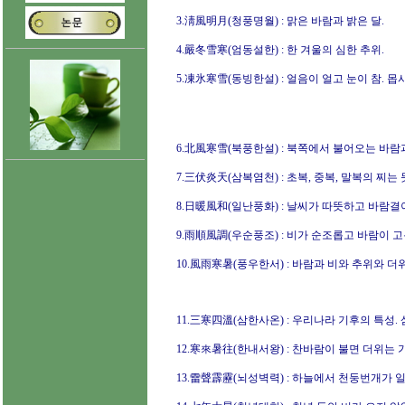
3.淸風明月(청풍명월) : 맑은 바람과 밝은 달.
4.嚴冬雪寒(엄동설한) : 한 겨울의 심한 추위.
5.凍氷寒雪(동빙한설) : 얼음이 얼고 눈이 참. 몹
6.北風寒雪(북풍한설) : 북쪽에서 불어오는 바람
7.三伏炎天(삼복염천) : 초복, 중복, 말복의 찌는
8.日暖風和(일난풍화) : 날씨가 따뜻하고 바람결
9.雨順風調(우순풍조) : 비가 순조롭고 바람이 
10.風雨寒暑(풍우한서) : 바람과 비와 추위와 더
11.三寒四溫(삼한사온) : 우리나라 기후의 특성.
12.寒來暑往(한내서왕) : 찬바람이 불면 더위는 
13.雷聲霹靂(뇌성벽력) : 하늘에서 천둥번개가 