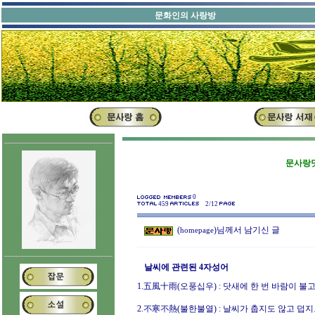
문화인의 사랑방
문사랑닷
0
459
2/12
(
)님께서 남기신 글
homepage
날씨에 관련된 4자성어
1.五風十雨(오풍십우) : 닷새에 한 번 바람이 불고
2.不寒不熱(불한불열) : 날씨가 춥지도 않고 덥지