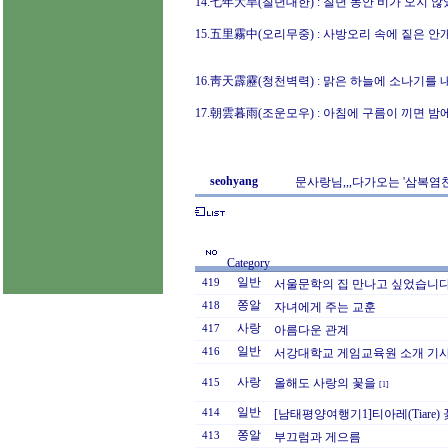
14.七年大旱(칠년대한) : 칠년 동안 비가 오지 
15.五里霧中(오리무중) : 사방오리 속에 짙은 안
16.靑天霹靂(청천벽력) : 맑은 하늘에 소나기를 
17.朝雲暮雨(조운모우) : 아침에 구름이 끼면 밤
seohyang
문사랑님,,,다가오는 '삼복염천
Category
일반
419
서울문학의 집 만나고 싶었습니다.
쫑알
418
자녀에게 주는 교훈
사랑
417
아름다운 관계
일반
416
서강대학교 게임교육원 소개 기
사랑
올해도 사랑의 꽃을
415
[1]
일반
414
[남태평양여행기1]티아레(Tiare
쫑알
413
부끄럼과 게으름