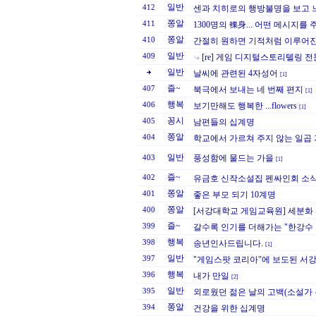
일반
412
센과 치히로의 행방불명을 보고 
쫑알
411
1300명의 裸身... 어떤 메시지를 주
쫑알
410
간절히 원하면 기적처럼 이루어진
일반
409
[re] 게임 디지털스토리텔링 
일반
날씨에 관련된 4자성어
[1]
즐~
407
북극에서 보내는 네 번째 편지
[1]
행복
406
보기만해도 행복한 ...flowers
[1]
꽁시
405
남편들의 십계명
쫑알
404
학교에서 가르쳐 주지 않는 일곱 
일반
풍성함에 물드는 가을
403
[1]
즐~
402
유금호 신작소설집 펜싸인회 소식
쫑알
401
좋은 부모 되기 10계명
쫑알
400
[서강대학교 게임교육원] 세분화
즐~
399
갈수록 인기를 더해가는 "한강수 
행복
398
송년인사드립니다.
[1]
일반
397
"게임스팟 코리아"에 보도된 서
행복
396
내가 만일
[2]
일반
395
외로웠던 젊은 날의 고백(소설가 
쫑알
394
건강을 위한 십계명