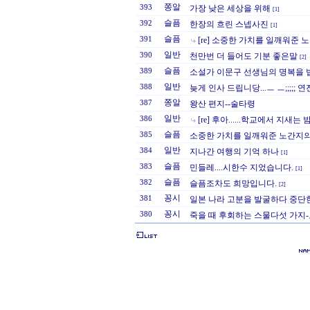
쫑알
393
가장 낮은 세상을 위해
[1]
슬픔
392
한장의 흐린 스넵사진
[1]
슬픔
391
[re] 소중한 가치를 일깨워준
일반
390
천만번 더 들어도 기분 좋은말
[2]
슬픔
389
소설가 이문구 선생님의 명복을 
일반
388
늦게 인사 드립니당...ㅡ ㅡ;;;;; 연
쫑알
387
왕산 편지--술타령
일반
386
[re] 후아......학교에서 지새는
슬픔
385
소중한 가치를 일깨워준 노간지
일반
384
지나간 여행의 기억 하나
[1]
슬픔
383
민들레....시한수 지었습니다.
[1]
슬픔
382
슬픔조차도 희망입니다.
[2]
꽁시
381
일본 나라 고분을 발굴하다 중단
꽁시
380
죽을 때 후회하는 스물다섯 가지