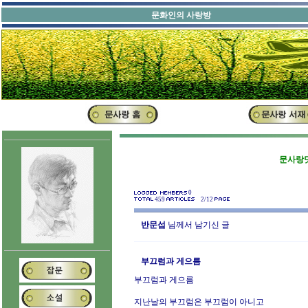
문화인의 사랑방
문사랑닷
0
459
2/12
반문섭
님께서 남기신 글
부끄럼과 게으름
부끄럼과 게으름
지난날의 부끄럼은 부끄럼이 아니고