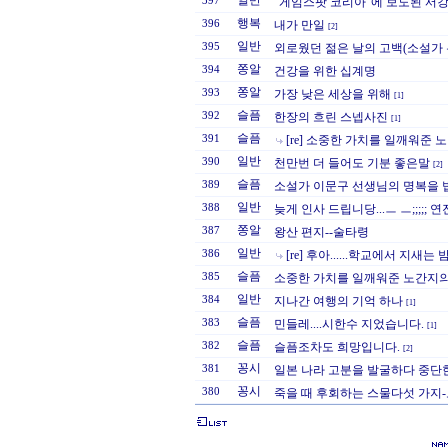
일반
397
"게임스팟 코리아"에 보도된 서
행복
396
내가 만일
[2]
일반
395
외로웠던 젊은 날의 고백(소설가 
쫑알
394
건강을 위한 십계명
쫑알
393
가장 낮은 세상을 위해
[1]
슬픔
392
한장의 흐린 스넵사진
[1]
슬픔
391
[re] 소중한 가치를 일깨워준
일반
390
천만번 더 들어도 기분 좋은말
[2]
슬픔
389
소설가 이문구 선생님의 명복을 
일반
388
늦게 인사 드립니당...ㅡ ㅡ;;;;; 연
쫑알
387
왕산 편지--술타령
일반
386
[re] 후아......학교에서 지새는
슬픔
385
소중한 가치를 일깨워준 노간지
일반
384
지나간 여행의 기억 하나
[1]
슬픔
383
민들레....시한수 지었습니다.
[1]
슬픔
382
슬픔조차도 희망입니다.
[2]
꽁시
381
일본 나라 고분을 발굴하다 중단
꽁시
380
죽을 때 후회하는 스물다섯 가지