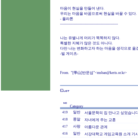
마음이 현실을 만들어 낸다.
우리는 마음을 바꿈으로써 현실을 바꿀 수 있다.
- 플라톤
-----------------------------------------------
나는 유별나게 머리가 똑똑하지 않다.
특별한 지혜가 많은 것도 아니다.
다만 나는 변화하고자 하는 마음을 생각으로 옮
-빌 게이츠-
From. "[學山]반문섭"<msban@keris.or.kr>
Category
일반
419
서울문학의 집 만나고 싶었습니다.
쫑알
418
자녀에게 주는 교훈
사랑
417
아름다운 관계
일반
416
서강대학교 게임교육원 소개 기