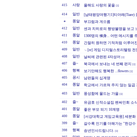
사랑
올해도 사랑의 꽃을
415
[1]
일반
414
[남태평양여행기1]티아레(Tiare
쫑알
부끄럼과 게으름
일반
412
센과 치히로의 행방불명을 보고 
쫑알
411
1300명의 裸身... 어떤 메시지를 주
쫑알
410
간절히 원하면 기적처럼 이루어진
일반
409
[re] 게임 디지털스토리텔링 
일반
408
날씨에 관련된 4자성어
[1]
즐~
407
북극에서 보내는 네 번째 편지
[1]
행복
406
보기만해도 행복한 ...flowers
[1]
꽁시
405
남편들의 십계명
쫑알
404
학교에서 가르쳐 주지 않는 일곱 
일반
풍성함에 물드는 가을
403
[1]
즐~
402
유금호 신작소설집 펜싸인회 소식
쫑알
401
좋은 부모 되기 10계명
쫑알
400
[서강대학교 게임교육원] 세분화
즐~
399
갈수록 인기를 더해가는 "한강수 
행복
398
송년인사드립니다.
[1]