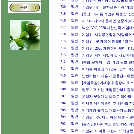
게임위-세종지방경찰청, 불법 도박
일반
720
게임위, 태국 문화진흥국과 ‘게임물
일반
719
[동정] 이재홍 게임위 위원장, 
일반
718
지스타 개막식 온라인 생중계(더
일반
717
넥슨 ‘V4’, 2020 대한민국 게임
일반
716
게임위, 사회공헌활동 '사랑의 K-
일반
715
게임위, ‘굿 게이머 패밀리’ 광주·
일반
714
게임위, '2020 게임정책 세미나' 
일반
713
게임위, 게임 개발자 및 사업자 대
일반
712
[종합]문체위 국감, 게임 판호·환전
일반
711
이재홍 위원장 “게임위, 인력·예산
일반
710
답변하는 이재홍 게임물관리위원
일반
709
[게임국감] 이재홍 위원장의 호소 
일반
708
업무보고 하는 게임물관리위원회
일반
707
운영자 부당개입 법으로 막아라! 
일반
706
이재홍 게임위원장 "게임산업 진흥-규
일반
705
인디게임 즐기고 개발사와 소통하는 'BI
일반
704
게임위, 국민체감 혁신 위한 시
일반
703
[뉴스잇(IT)쥬]핵심 증인 빠진 과방
일반
702
게임위, '아이들 프린세스' 직권등