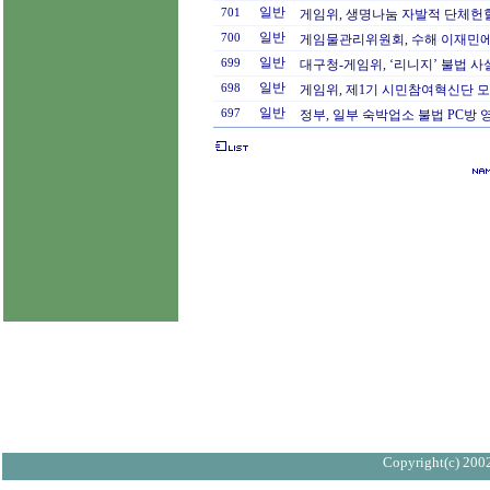
일반
701
게임위, 생명나눔 자발적 단체헌혈
일반
700
게임물관리위원회, 수해 이재민에 성
일반
699
대구청-게임위, ‘리니지’ 불법 
일반
698
게임위, 제1기 시민참여혁신단 모
일반
697
정부, 일부 숙박업소 불법 PC방 
Copyright(c) 2002