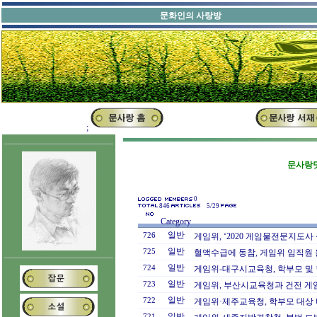
문화인의 
;
문사랑닷
0
846
5/29
Category
일반
726
게임위, ‘2020 게임물전문지도사
일반
725
혈액수급에 동참, 게임위 임직원 
일반
724
게임위-대구시교육청, 학부모 및
일반
723
게임위, 부산시교육청과 건전 게
일반
722
게임위·제주교육청, 학부모 대상 
일반
721