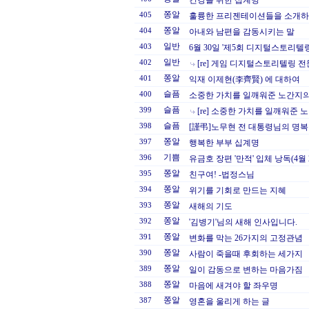
건강을 위한 십계명
쫑알
405
훌륭한 프리젠테이션들을 소개하는
쫑알
404
아내와 남편을 감동시키는 말
일반
403
6월 30일 '제5회 디지털스토리텔
일반
402
[re] 게임 디지털스토리텔링 
쫑알
401
익재 이제현(李齊賢) 에 대하여
슬픔
400
소중한 가치를 일깨워준 노간지
슬픔
399
[re] 소중한 가치를 일깨워준
슬픔
398
[謹弔]노무현 전 대통령님의 명복
쫑알
397
행복한 부부 십계명
기쁨
396
유금호 장편 '만적' 입체 낭독(4월 
쫑알
395
친구여! -법정스님
쫑알
394
위기를 기회로 만드는 지혜
쫑알
393
새해의 기도
쫑알
392
'김병기'님의 새해 인사입니다.
쫑알
391
변화를 막는 26가지의 고정관념
쫑알
390
사람이 죽을때 후회하는 세가지
쫑알
389
일이 감동으로 변하는 마음가짐
쫑알
388
마음에 새겨야 할 좌우명
쫑알
387
영혼을 울리게 하는 글