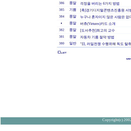
쫑알
386
걱정을 버리는 6가지 방법
기쁨
385
[축]경기디지털콘텐츠진흥원 서
쫑알
384
누구나 혼자이지 않은 사람은 없
쫑알
버츄(Virtures)카드 소개
쫑알
382
[도서추천]최고의 교수
쫑알
381
자동차 기름 절약 방법
일반
380
“日, 러일전쟁 수행위해 독도 탈
Copyright(c) 2002