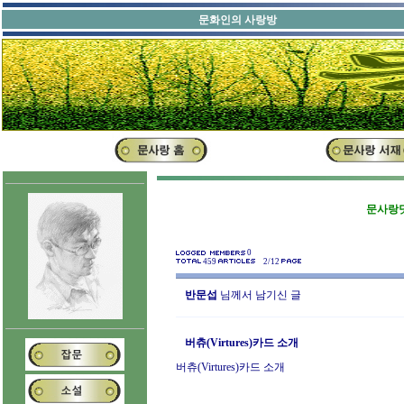
문화인의 사랑방
문사랑닷
0
459
2/12
반문섭
님께서 남기신 글
버츄(Virtures)카드 소개
버츄(Virtures)카드 소개