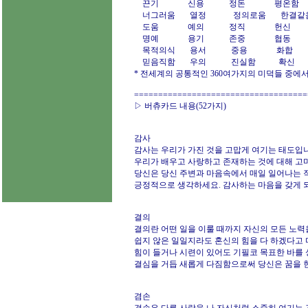
끈기 신용 정돈 평온함
너그러움 열정 정의로움 한결같
도움 예의 정직 헌신
명예 용기 존중 협동
목적의식 용서 중용 화합
믿음직함 우의 진실함 확신
* 전세계의 공통적인 360여가지의 미덕들 중에서
====================================
▷ 버츄카드 내용(52가지)
감사
감사는 우리가 가진 것을 고맙게 여기는 태도입
우리가 배우고 사랑하고 존재하는 것에 대해 고
당신은 당신 주변과 마음속에서 매일 일어나는 작
긍정적으로 생각하세요. 감사하는 마음을 갖게 
결의
결의란 어떤 일을 이룰 때까지 자신의 모든 노
쉽지 않은 일일지라도 혼신의 힘을 다 하겠다고
힘이 들거나 시련이 있어도 기필코 목표한 바를
결심을 거듭 새롭게 다짐함으로써 당신은 꿈을 현
겸손