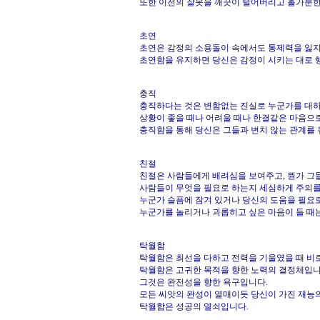
또한 이전의 잘못을 깨끗이 털어버리고 홀가분한 
초연
초연은 감정의 소용돌이 속에서도 통제력을 잃지
초연함을 유지하면 당신은 감정이 시키는 대로 행
충직
충직하다는 것은 변함없는 진실로 누군가를 대하
상황이 좋을 때나 어려울 때나 한결같은 마음으로 
충직함을 통해 당신은 그들과 변치 않는 관계를 
친절
친절은 사람들에게 배려심을 보여주고, 뭔가 그들
사람들이 무엇을 필요로 하는지 세심하게 주의를
누군가 슬픔에 잠겨 있거나 당신의 도움을 필요로
누군가를 놀리거나 괴롭히고 싶은 마음이 들 때는
탁월함
탁월함은 최선을 다하고 전력을 기울였을 때 비
탁월함은 고귀한 목적을 향한 노력의 결정체입니
그것은 완전성을 향한 욕구입니다.
모든 씨앗의 완성이 열매이듯 당신이 가진 재능
탁월함은 성공의 열쇠입니다.