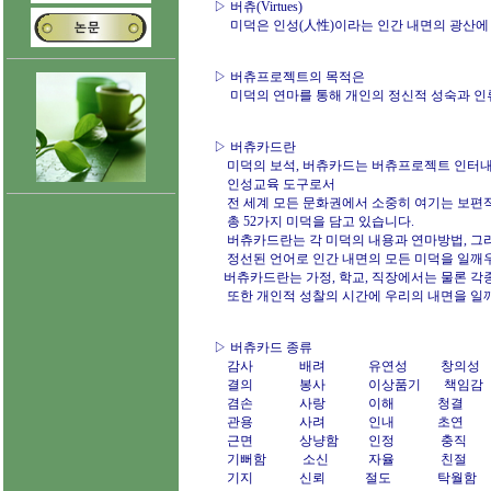
▷ 버츄(Virtues)
미덕은 인성(人性)이라는 인간 내면의 광산에
▷ 버츄프로젝트의 목적은
미덕의 연마를 통해 개인의 정신적 성숙과 인
▷ 버츄카드란
미덕의 보석, 버츄카드는 버츄프로젝트 인터내셔날 (Virtu
인성교육 도구로서
전 세계 모든 문화권에서 소중히 여기는 보편적 미덕
총 52가지 미덕을 담고 있습니다.
버츄카드란는 각 미덕의 내용과 연마방법, 그리
정선된 언어로 인간 내면의 모든 미덕을 일깨우
버츄카드란는 가정, 학교, 직장에서는 물론 각
또한 개인적 성찰의 시간에 우리의 내면을 일
▷ 버츄카드 종류
감사 배려 유연성 창의성
결의 봉사 이상품기 책임감
겸손 사랑 이해 청결
관용 사려 인내 초연
근면 상냥함 인정 충직
기뻐함 소신 자율 친절
기지 신뢰 절도 탁월함