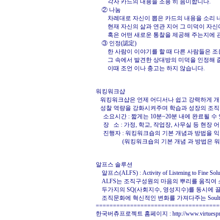
각자 카드의 내용을 조용 히 음미합니다.
② 나눔
차례대로 자신이 뽑은 카드의 내용을 소리 내
현재 자신의 삶과 연관 지어 그 미덕이 자신
혹은 어떤 새로운 통찰을 제공해 주는지에 관
③ 인정(認定)
한 사람이 이야기를 할 때 다른 사람들은 조
그 속에서 발견한 상대방의 미덕을 인정해 
이때 조언 이나 충고는 하지 않습니다.
워킹워크샵
워킹워크샵은 언제 어디서나 쉽고 강력하게 개
성찰 역량을 강화시켜주며 학습과 성장의 조직
소요시간 : 짧게는 10분~20분 내에 완료될 수
장 소 : 가정, 학교, 작업장, 사무실 등 현장
진행자 : 워킹워크숍의 기본 개념과 방법을 익
(워킹워크숍의 기본 개념 과 방법은 워킹워
알프스 솔루션
알프스(ALFS) : Activity of Listening to Fine Solu
ALFS는 조직구성원의 마음의 뿌리를 움직여 소
두가지의 SQ(사회지수, 영성지수)를 동시에
조직문화에 혁신적인 변화를 가져다주는 Soultion
====================================
한국버츄프로젝트 홈페이지 :
http://www.virtuespr