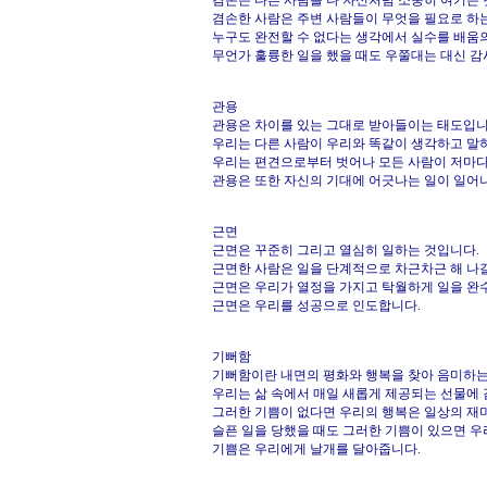
겸손은 다른 사람을 나 자신처럼 소중히 여기는 
겸손한 사람은 주변 사람들이 무엇을 필요로 하는
누구도 완전할 수 없다는 생각에서 실수를 배움
무언가 훌륭한 일을 했을 때도 우쭐대는 대신 감
관용
관용은 차이를 있는 그대로 받아들이는 태도입니
우리는 다른 사람이 우리와 똑같이 생각하고 말
우리는 편견으로부터 벗어나 모든 사람이 저마다 
관용은 또한 자신의 기대에 어긋나는 일이 일어
근면
근면은 꾸준히 그리고 열심히 일하는 것입니다.
근면한 사람은 일을 단계적으로 차근차근 해 나갈
근면은 우리가 열정을 가지고 탁월하게 일을 완
근면은 우리를 성공으로 인도합니다.
기뻐함
기뻐함이란 내면의 평화와 행복을 찾아 음미하는
우리는 삶 속에서 매일 새롭게 제공되는 선물에 
그러한 기쁨이 없다면 우리의 행복은 일상의 재미
슬픈 일을 당했을 때도 그러한 기쁨이 있으면 우
기쁨은 우리에게 날개를 달아줍니다.