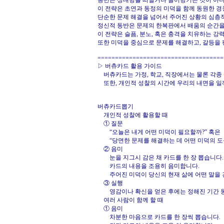
동반은 상대방을 떠밀거나 끌어당기는 것이 아니
이 전략은 초연과 동정의 미덕을 함께 동원한 
단순한 문제 해결을 넘어서 주어진 상황의 심층적
정신적 동반은 문제의 한복판에서 배움의 순간을
이 전략은 슬픔, 분노, 혹은 충격을 치유하는 강
또한 미덕을 중심으로 문제를 해결하고, 갈등을 
====================================
▷ 버츄카드 활용 가이드
버츄카드는 가정, 학교, 직장에서는 물론 각종
또한, 개인적 성찰의 시간에 우리의 내면을 일
버츄카드뽑기
개인적 성찰에 활용할 때
① 질문
“오늘은 내게 어떤 미덕이 필요할까?” 혹은
“당면한 문제를 해결하는 데 어떤 미덕의 도움
② 음미
눈을 지그시 감은 채 카드를 한 장 뽑습니다.
카드의 내용을 조용히 음미합니다.
주어진 미덕이 당신의 현재 삶에 어떤 말을 
③ 실행
영감이나 확신을 얻은 후에는 정해진 기간 동안
여러 사람이 함께 할 때
① 음미
차분한 마음으로 카드를 한 장씩 뽑습니다.