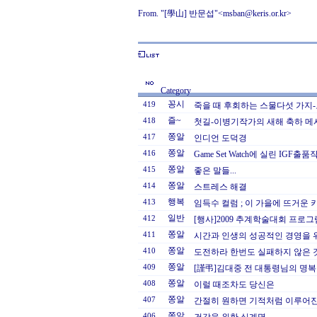
From. "[學山] 반문섭"<msban@keris.or.kr>
Category
꽁시
419
죽을 때 후회하는 스물다섯 가지
즐~
418
첫길-이병기작가의 새해 축하 메
쫑알
417
인디언 도덕경
쫑알
416
Game Set Watch에 실린 IGF출품
쫑알
415
좋은 말들...
쫑알
414
스트레스 해결
행복
413
임득수 컬럼 ; 이 가을에 뜨거운 
일반
412
[행사]2009 추계학술대회 프로그
쫑알
411
시간과 인생의 성공적인 경영을 위
쫑알
410
도전하라 한번도 실패하지 않은 것
쫑알
409
[謹弔]김대중 전 대통령님의 명복
쫑알
408
이럴 때조차도 당신은
쫑알
407
간절히 원하면 기적처럼 이루어진
쫑알
406