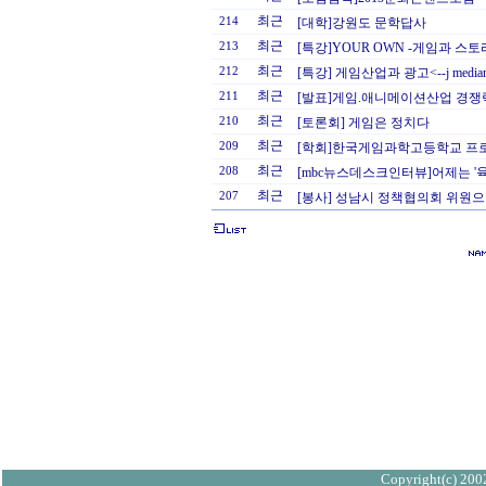
최근
214
[대학]강원도 문학답사
최근
213
[특강]YOUR OWN -게임과 스
최근
212
[특강] 게임산업과 광고<--j mediar
최근
211
[발표]게임.애니메이션산업 경쟁
최근
210
[토론회] 게임은 정치다
최근
209
[학회]한국게임과학고등학교 프로게
최근
208
[mbc뉴스데스크인터뷰]어제는 '육
최근
207
[봉사] 성남시 정책협의회 위원으
Copyright(c) 2002