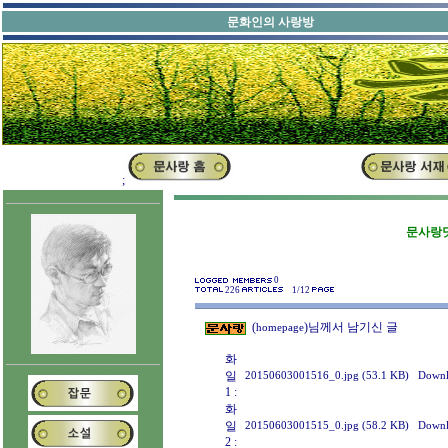
문화인의 
;
문사랑닷
0
226
1/12
(
)님께서 남기신 글
homepage
화
일
20150603001516_0.jpg (53.1 KB)
Downl
1 :
화
일
20150603001515_0.jpg (58.2 KB)
Downl
2 :