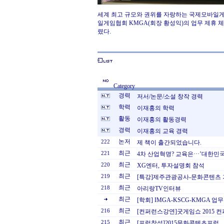
세계 최고 규모와 권위를 자랑하는 국제모바일게임어워
일게임협회 KMGA(회장 황성익)의 업무 제휴 
렸다.
Category
경력
저서/논문/소설 창작 경력
학력
이재홍의 학력
활동
이재홍의 활동경력
경력
이재홍의 교육 경력
논저
222
제 책이 출간되었습니다.
최근
221
4차 산업혁명? 교육은···’대한민국
최근
220
XG엔터, 투자설명회 참석
최근
219
[특강]제주관광공사-문화콘텐츠 
최근
218
아리랑TV인터뷰
최근
[학회] IMGA-KSCG-KMGA 업
최근
216
[컨퍼런스강연]굿게임쇼 2015 
최근
215
[포럼참석]2015문화콘텐츠포럼