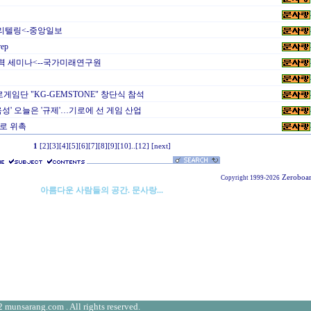
토리텔링<-중앙일보
ep
력 세미나<--국가미래연구원
임단 "KG-GEMSTONE" 창단식 참석
성' 오늘은 '규제'…기로에 선 게임 산업
로 위촉
1
[2]
[3]
[4]
[5]
[6]
[7]
[8]
[9]
[10]
..
[12]
[next]
Zeroboa
Copyright 1999-2026
아름다운 사람들의 공간. 문사랑...
 munsarang.com . All rights reserved.