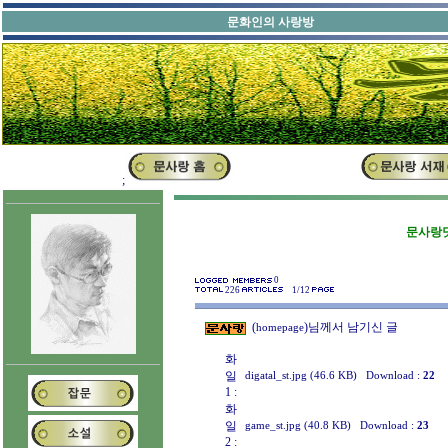
문화인의 
;
문사랑닷
0
226
1/12
(
)님께서 남기신 글
homepage
화
일
digatal_st.jpg (46.6 KB)
Download :
22
1 :
화
일
game_st.jpg (40.8 KB)
Download :
23
2 :