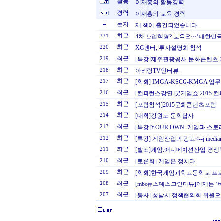
활동
이재홍의 활동경력
경력
이재홍의 교육 경력
논저
제 책이 출간되었습니다.
최근
221
4차 산업혁명? 교육은···’대한민국
최근
220
XG엔터, 투자설명회 참석
최근
219
[특강]제주관광공사-문화콘텐츠 
최근
218
아리랑TV인터뷰
최근
217
[학회] IMGA-KSCG-KMGA 업
최근
216
[컨퍼런스강연]굿게임쇼 2015 
최근
215
[포럼참석]2015문화콘텐츠포럼
최근
214
[대학]강원도 문학답사
최근
213
[특강]YOUR OWN -게임과 스
최근
212
[특강] 게임산업과 광고<--j mediar
최근
211
[발표]게임.애니메이션산업 경쟁
최근
210
[토론회] 게임은 정치다
최근
209
[학회]한국게임과학고등학교 프로게
최근
208
[mbc뉴스데스크인터뷰]어제는 '육
최근
207
[봉사] 성남시 정책협의회 위원으