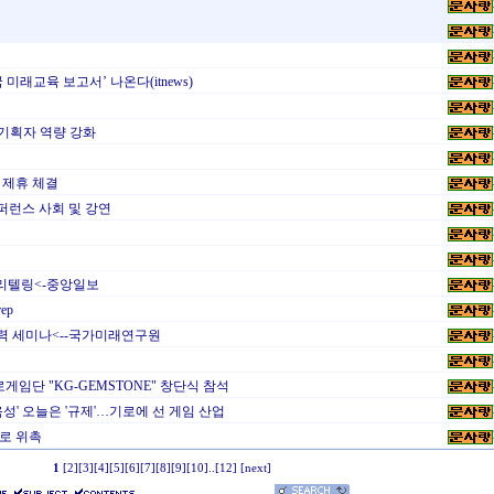
 미래교육 보고서’ 나온다(itnews)
기획자 역량 강화
무 제휴 체결
컨퍼런스 사회 및 강연
토리텔링<-중앙일보
ep
력 세미나<--국가미래연구원
임단 "KG-GEMSTONE" 창단식 참석
성' 오늘은 '규제'…기로에 선 게임 산업
로 위촉
1
[2]
[3]
[4]
[5]
[6]
[7]
[8]
[9]
[10]
..
[12]
[next]