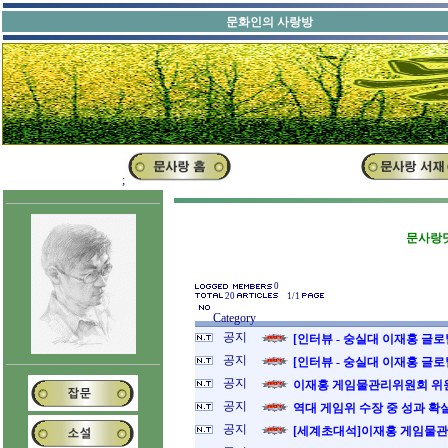
문화인의 
;
문사랑닷
0
20
1/1
Category
공지
[인터뷰 - 숭실대 이재홍 글로
공지
[인터뷰 - 숭실대 이재홍 글로
공지
이재홍 게임물관리위원회 위원장
공지
역대 게임위 수장 중 성과 확
공지
[세계초대석]이재홍 게임물관리