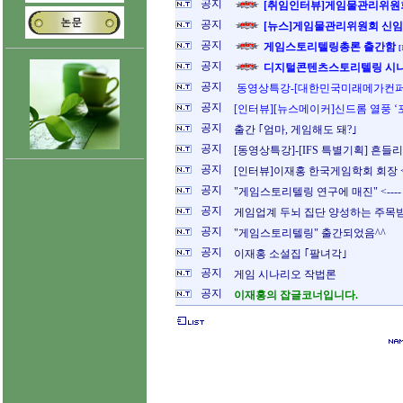
공지
[취임인터뷰]게임물관리위원회
공지
[뉴스]게임물관리위원회 신임 
공지
게임스토리텔링총론 출간함
[
공지
디지털콘텐츠스토리텔링 시나
공지
동영상특강-[대한민국미래메가컨퍼
공지
[인터뷰][뉴스메이커]신드롬 열풍 ‘
공지
출간 ｢엄마, 게임해도 돼?｣
공지
[동영상특강]-[IFS 특별기획] 흔들
공지
[인터뷰]이재홍 한국게임학회 회장 
공지
"게임스토리텔링 연구에 매진" <---
공지
게임업계 두뇌 집단 양성하는 주목받
공지
"게임스토리텔링" 출간되었음^^
공지
이재홍 소설집 ｢팔녀각｣
공지
게임 시나리오 작법론
공지
이재홍의 잡글코너입니다.