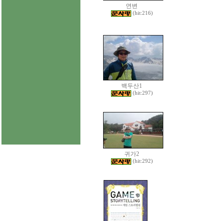
연변
(hit:216)
백두산1
(hit:297)
귀가2
(hit:292)