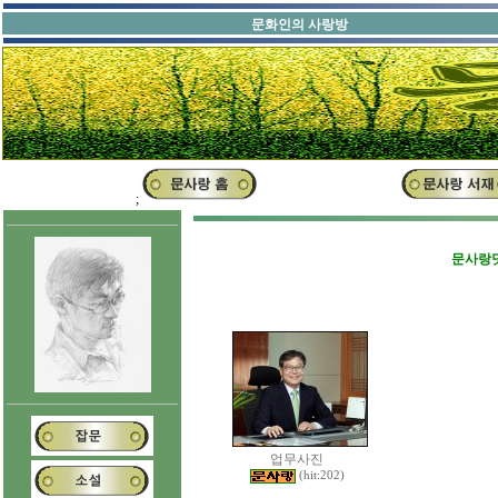
문화인의 
;
문사랑닷
업무사진
(hit:202)