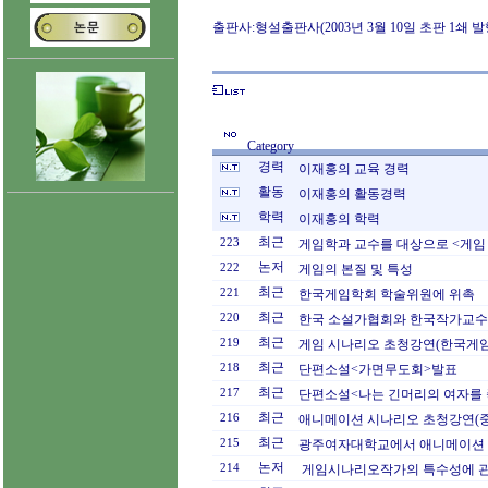
출판사:형설출판사(2003년 3월 10일 초판 1쇄 발
Category
경력
이재홍의 교육 경력
활동
이재홍의 활동경력
학력
이재홍의 학력
최근
223
게임학과 교수를 대상으로 <게임
논저
222
게임의 본질 및 특성
최근
221
한국게임학회 학술위원에 위촉
최근
220
한국 소설가협회와 한국작가교수
최근
219
게임 시나리오 초청강연(한국게
최근
218
단편소설<가면무도회>발표
최근
217
단편소설<나는 긴머리의 여자를
최근
216
애니메이션 시나리오 초청강연(
최근
215
광주여자대학교에서 애니메이션 
논저
214
게임시나리오작가의 특수성에 관