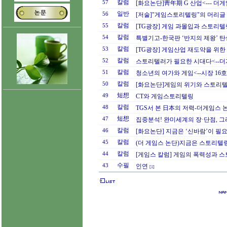
칼럼
57
[화요논단]靑年期 G 산업<--- 더
일반
56
[저술]"게임스토리텔링"의 머리글
칼럼
55
[TG광장] 게임 과몰입과 스토리텔링
칼럼
54
특별기고-한국판 ‘반지의 제왕’ 탄생
칼럼
53
[TG광장] 게임산업 재도약을 위한 
칼럼
52
스토리텔러가 필요한 시대다<--
칼럼
51
청소년의 여가와 게임<--시장 16호
칼럼
50
[화요논단]게임의 위기와 스토리텔
短想
49
CT와 게임스토리텔링
칼럼
48
TGS서 본 日本의 저력-더게임스 
短想
47
집중분석! 완미세계의 장·단점, 그
칼럼
46
[화요논단] 지금은 ‘신바람’이 필
칼럼
45
(더 게임스 논단)지금은 스토리텔
칼럼
44
[게임스 칼럼] 게임의 폭력성과 
수필
43
인연
[1]