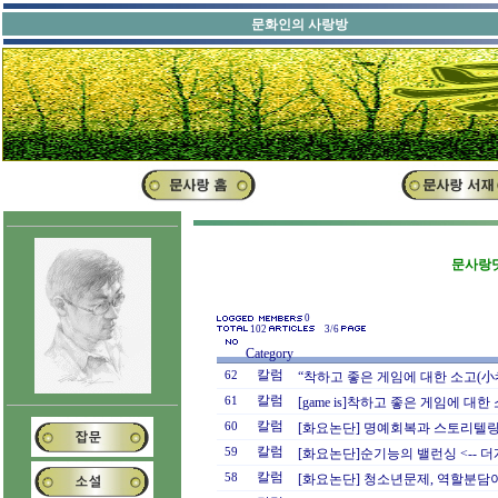
문화인의 
문사랑닷
0
102
3/6
Category
칼럼
62
“착하고 좋은 게임에 대한 소고(小考
칼럼
61
[game is]착하고 좋은 게임에 대
칼럼
60
[화요논단] 명예회복과 스토리텔링<
칼럼
59
[화요논단]순기능의 밸런싱 <-- 
칼럼
58
[화요논단] 청소년문제, 역할분담이 