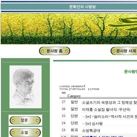
문화인의 
문사랑닷
0
27
1/1
Category
일반
27
소설쓰기의 숙명성과 그 정체성 찾기
일반
26
이재홍 소설집 팔녀각 -우선덕-
단편
25
[re] <숨비소리>역사적 사건의 
단편
24
[re] 심사평
희곡
23
소방특공대