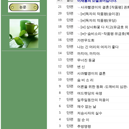
일반
이재홍의 소설코너입니다.
단편
21
사과빨갱이의 결혼:[작품평] 권
단편
20
[re]독자의 작품평(송미경)
단편
19
[re]독자의 작품평(유당)
단편
18
[re] 상사화꽃 다 지고(유금호 외
단편
17
[re]<숨비소리>작품평:유금호(
단편
16
가면무도회
단편
15
나는 긴 머리의 여자가 좋다
단편
14
까치야, 까치야.
단편
13
무너진 동굴
단편
12
변 신
단편
11
사과빨갱이의 결혼
단편
10
숨 비 소 리
단편
9
어른을 위한 동화 -도깨비의 심판-
단편
8
여드렛당의 숙명
단편
7
일주일동안의 처용이
단편
6
재수 없는 날
단편
5
저승사자의 실수
단편
4
점 순 이
단편
3
추방명령