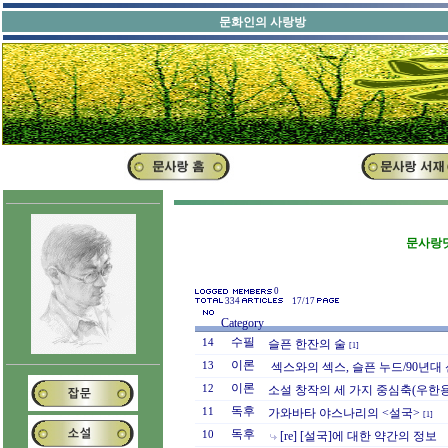
문화인의 사랑방
문사랑닷
0
334
17/17
Category
수필
14
슬픈 한잔의 술
[1]
이론
13
섹스와의 섹스, 슬픈 누드/90년대
이론
12
소설 창작의 세 가지 중심축(우한용
독후
11
가와바타 야스나리의 <설국>
[1]
독후
10
[re] [설국]에 대한 약간의 정보