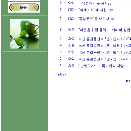
소설
9
피의성배 chapter(1)
[2]
영화
8
"마제스틱"에 대한...
[1]
영화
'물랑루즈' 를 보고서.
7
[1]
독후
"어른을 위한 동화 -도깨비의 심판-"
6
소설
5
≪신 홍길동전≫ 5권 - 쳅터 1-2 (04
소설
4
≪신 홍길동전≫ 5권 - 쳅터 1-2 (03
소설
3
≪신 홍길동전≫ 5권 - 쳅터 1-2 (02
소설
2
≪신 홍길동전≫ 5권 - 쳅터 1-1 (01
소설
1
[ 단편 ] 어느 기독교인의 사랑