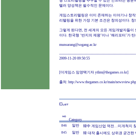
형 스토리텔링을 추구할 수 있는 인프라는 충분
텔러 양성책은 필수적인 문제이다.
게임스토리텔링은 이미 존재하는 이야기나 창작
리텔링을 위한 가장 기본 조건은 창의성이다. 창
그렇게 된다면, 전 세계의 모든 게임개발자들이 보편
이다. 한국형 ‘반지의 제왕’이나 ‘해리포터’가
munsarang@sogang.ac.kr
---------------------------------------------------------------
2009-11-20 09:50:55
[더게임스 임영택기자
ytlim@thegames.co.kr
]
출처:
http://www.thegames.co.kr/main/newsview.p
Category
일반
846
韓中 게임산업 역전…미개척지 
일반
845
韓 대작 출시에도 상위권 굳건한 