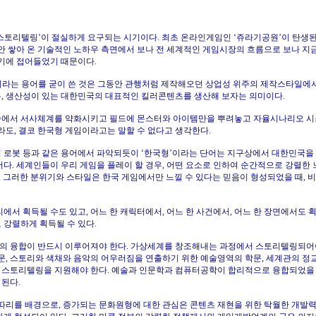
토리텔링’이 절실하게 요구되는 시기이다. 최초 온라인게임인 ‘쥬라기공원’이 탄생된 1
안 쌓아 온 기술적인 노하우 측면에서 보나 전 세계적인 게임시장의 흐름으로 보나 지
시기에 접어들었기 때문이다.
’이라는 용어를 굳이 쓴 것은 그동안 관행처럼 제작해오던 상업성 위주의 제작스타일에
, 생산성이 있는 대한민국의 대표적인 킬러콘텐츠를 생산해 보자는 의미이다.
속에서 서사체계를 약화시키고 필드에 몬스터와 아이템만을 뿌려놓고 자율시나리오 
라도, 결코 한국형 게임이라고는 말할 수 없다고 생각한다.
국형 로봇 등과 같은 용어에서 파악되듯이 ‘한국형’이라는 단어는 지구상에서 대한민국을
다. 세계인들이 우리 게임을 플레이 할 경우, 어떤 요소로 인하여 순간적으로 강렬한 느
, 그러한 분위기와 스타일은 한국 게임에서만 느낄 수 있다는 믿음이 형성되었을 때,
서 획득될 수도 있고, 어느 한 캐릭터에서, 어느 한 사건에서, 어느 한 장면에서도 획
 강렬하게 획득될 수 있다.
의 융합이 반드시 이루어져야 한다. 가상세계를 창조해내는 과정에서 스토리텔링되어
문, 스토리와 색채와 음악의 어우러짐을 연출하기 위한 예술영역의 학문, 세계관의 정
 스토리텔링을 지원해야 한다. 예술과 인문학과 컴퓨터공학이 합리적으로 융합되었을 
 된다.
보따리를 배경으로, 증가되는 문화원형에 대한 관심은 콘텐츠 재현을 위한 탁월한 개발