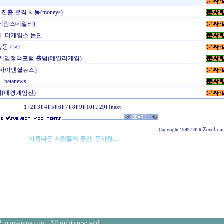
진출 본격 시동(moneys)
게임스데일리)
 -더게임스 논단-
-활동기사
국게임정책포럼 출범(데일리게임)
(파이넨셜뉴스)
betanews
최(매경게임진)
1
[2]
[3]
[4]
[5]
[6]
[7]
[8]
[9]
[10]
..
[29]
[next]
Zeroboa
Copyright 1999-2026
아름다운 사람들의 공간. 문사랑...
 munsarang.com . All rights reserved.