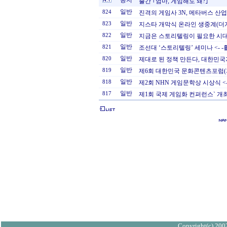
공지
출간 ｢엄마, 게임해도 돼?｣
일반
824
진격의 게임사 3N, 메타버스 산업 
일반
823
지스타 개막식 온라인 생중계(더
일반
822
지금은 스토리텔링이 필요한 시대
일반
821
조선대 ‘스토리텔링’ 세미나 <- 
일반
820
제대로 된 정책 만든다, 대한민
일반
819
제6회 대한민국 문화콘텐츠포럼
일반
818
제2회 NHN 게임문학상 시상식 <-- 
일반
817
제1회 국제 게임화 컨퍼런스` 개
Copyright(c) 2002