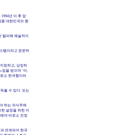
994년 이 후 앞
금쯤 대한민국의 향
서 탈피해 예술적이
시스템이라고 운운하
 지칭하고, 상징하
낌을 받으며 ‘아,
 비로소 한국형이라
득될 수 있다. 또는
야 하는 의식주에
교한 설정을 위한 지
때야 비로소 진정
력과 연계되어 한국