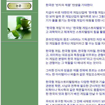
한국판 ‘반지의 제왕’ 탄생을 기대한다
지금이 바로 대한민국 게임산업에 ‘한국형 게임스
만 보며 달려 온 게임산업의 발자취로 보나 그동
기가 폴폴 풍기는 한국형 게임이 태동될 만한 
‘한국형 게임’이 아닌 ‘한국형 게임스토리텔링
고 과학적이고 체계적인 스토리텔링의 힘을 활용
온라인게임의 원조 나라라는 기득권적인 자만 
던 게임들은 한국산 게임이라고 할 수는 있을 지
한국형 게임, 한국형 영화, 한국형 지하철, 한
고, 의미하는 대표성과 독창성을 아우르는 관형어
이 게임은 분명히 한국 게임이야!’라고 인식하고
는 관형어는 그 역할을 다 해내게 되는 것이다.
그러한 인식과 믿음은 작품 전체에 흐르는 스토리에
어느 한 아이템이나 퍼즐과 같은 게임요소에서도
한국형 게임스토리텔링에는 다양한 학문과 기술
관련된 학문, 사냥과 전투에 필요한 군사적인 학
리학이나 역사학과 같은 학문들까지도 융합되어
한 한국의 맛과 향기가 베인 게임을 만날 수 있게
우리의 유구한 역사와 그 안에 내재된 이야기 