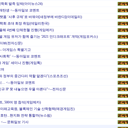
학회 발족 임박(아이뉴스24)
재탄생 <--동아일보 코멘트
…플랫폼 ‘사후 규제’로 바꿔야[새정부에 바란다](이데일리)
학회 초대 회장 취임(데일리한국)
올해 4번째 단체헌혈 진행(게임메카)
 게임 유저가 함께 즐기는 '2021 인디크래프트' 개막(게임포커스)
인터뷰(전자신문)
-- 더게임스 특별기고
사회학’ <--동아일보 코멘트
게임’ 세미나 진행(게임톡)
르며
와 정부의 중간다리 역할 맡겠다"(스포츠조선)
… <--동아일보 코멘트
신규 IP 못 내놓으면 우물 마른다"<--전자신문
, 500여 명 참석(게임메카)
미래교육원, 블록체인 기술 산학협력(매경게임진)
신호탄...현지화 전략 통할까(뉴스핌)
--- 문화일보 기사