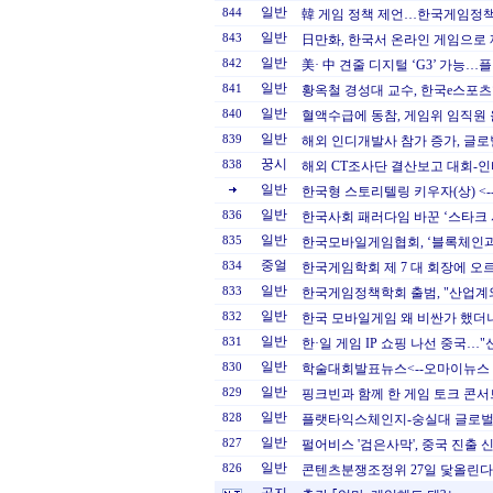
일반
844
韓 게임 정책 제언…한국게임정책
일반
843
日만화, 한국서 온라인 게임으로 
일반
842
美· 中 견줄 디지털 ‘G3’ 가능
일반
841
황옥철 경성대 교수, 한국e스포츠
일반
840
혈액수급에 동참, 게임위 임직원 
일반
839
해외 인디개발사 참가 증가, 글로벌
꿍시
838
해외 CT조사단 결산보고 대회-
일반
한국형 스토리텔링 키우자(상) <-
일반
836
한국사회 패러다임 바꾼 ‘스타크 
일반
835
한국모바일게임협회, ‘블록체인과 
중얼
834
한국게임학회 제 7 대 회장에 오
일반
833
한국게임정책학회 출범, "산업계
일반
832
한국 모바일게임 왜 비싼가 했더니
일반
831
한·일 게임 IP 쇼핑 나선 중국…"
일반
830
학술대회발표뉴스<--오마이뉴스
일반
829
핑크빈과 함께 한 게임 토크 콘서트
일반
828
플랫타익스체인지-숭실대 글로벌
일반
827
펄어비스 '검은사막', 중국 진출 
일반
826
콘텐츠분쟁조정위 27일 닻올린다 <