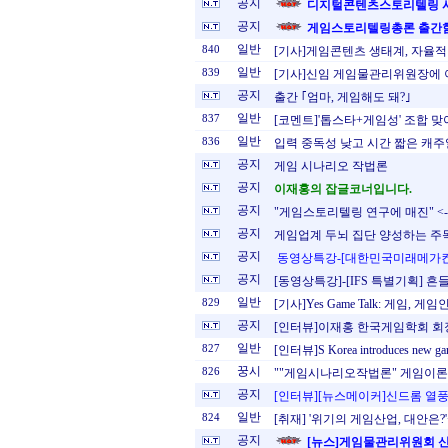
공지
디지털콘텐츠스토리텔링 
공지
게임스토리텔링총론 출간
일반
840
[기사]게임콘텐츠 생태계, 자율적
일반
839
[기사]신임 게임물관리위원장에 
공지
출간 ｢엄마, 게임해도 돼?｣
일반
837
[코멘트]'톱스타+게임성' 조합 
일반
836
입력 중독성 낮고 시간 짧은 캐
공지
게임 시나리오 작법론
공지
이재홍의 잡글코너입니다.
공지
"게임스토리텔링 연구에 매진" <-
공지
게임업계 두뇌 집단 양성하는 주목
공지
동영상특강-[대한민국미래메가
공지
[동영상특강]-[IFS 특별기획] 
일반
829
[기사]Yes Game Talk: 게임,
공지
[인터뷰]이재홍 한국게임학회 회장
일반
827
[인터뷰]S Korea introduces new
꿍시
826
""게임시나리오작법론" 게임이론
공지
[인터뷰][뉴스메이커]신드롬 열풍 
일반
824
[취재] '위기의 게임산업, 대안은?'
공지
[뉴스]게임물관리위원회 신