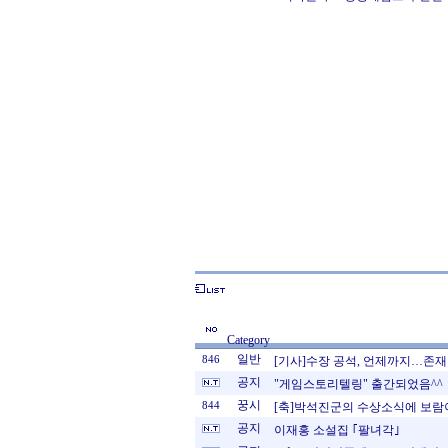
Category
일반
846
[기사]수장 공석, 언제까지…존재감 
공지
"게임스토리텔링" 출간되었음^^
꿍시
844
[축]박석진군의 수상소식에 보람
공지
이재홍 소설집 ｢팔녀각｣