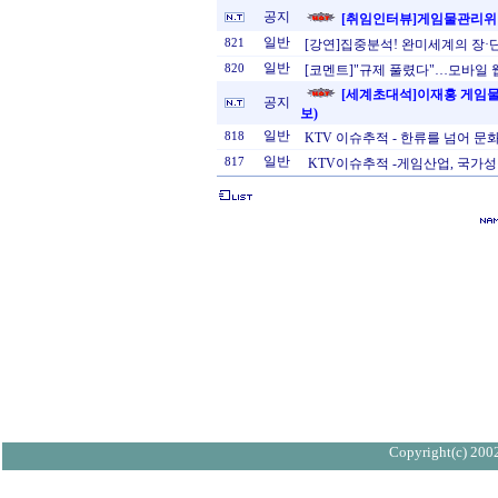
공지
[취임인터뷰]게임물관리위
일반
821
[강연]집중분석! 완미세계의 장·단점,
일반
820
[코멘트]"규제 풀렸다"…모바일 웹
[세계초대석]이재홍 게임물
공지
보)
일반
818
KTV 이슈추적 - 한류를 넘어 문
일반
817
KTV이슈추적 -게임산업, 국가성
Copyright(c) 2002