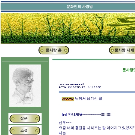
문화인의 사랑방
문사랑닷
0
459
2/12
님께서 남기신 글
[re] 안냐세욧~~~~~~~~~~!!!!!!!!!
선우~~~
요즘 너의 홍길동 시리즈는 잘 이어지고 있겠지?
나는