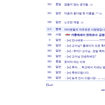
쫑알
잠들지 않는 생각들..
392
[1]
일반
마음의 꽃다발 한 아름을..^^
391
[3]
일반
노오란 계절..
390
[1]
행복
여러분들의 자유로운 사랑방입니
사랑
388
카툰에세이 연재코너: 김
일반
[re] 안냐세욧~~~~~~~~~~!!!!!!!
일반
386
[re] 교수님!! 홈페이지 오픈 
일반
385
[re] <추카2>교수님...정말 축
일반
384
[re] 교수님 안녕하세요?
쫑알
383
웃어야 되는 이유
일반
382
[re] 후아......학교에서 지새는
일반
381
[re] 축하드립니다..
일반
380
[re] 늦게 인사 드립니당...ㅡ ㅡ;