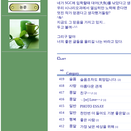
네가 SGC에 입학할때 대어(大魚)를 낚았다고 생
우리 시나리오과에서 열심히만 노력해 준다면
멋진 작가 얻겠다고 생각했거들랑?
^&^
지금도 그 믿음을 가지고 있지...
두고 볼껴~^^
그리구 말야
너의 좋은 글들을 올리길 나는 바라고 있다.
Category
슬픔
419
슬픔조차도 희망입니다.
[2]
사랑
418
아름다운 관계
쫑알
417
친구~~♪
[1]
쫑알
416
[re] Love~~♪
[1]
일반
415
PHOTO ESSAY
일반
414
천만번 더 들어도 기분 좋은말
[2]
행복
413
좋은 사람
[2]
쫑알
412
가장 낮은 세상을 위해
[1]