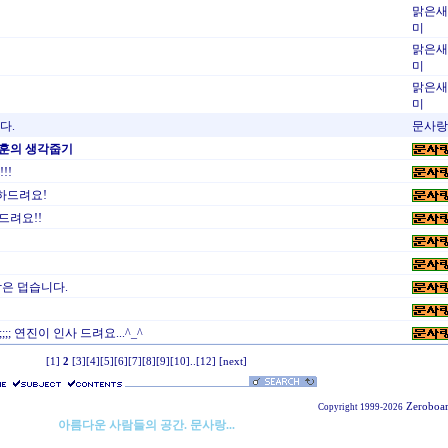
맑은새
미
맑은새
미
맑은새
미
다.
문사랑
영훈의 생각줍기
!!
축하드려요!
하드려요!!
 밤은 덥습니다.
;;;; 연진이 인사 드려요...^_^
[1]
2
[3]
[4]
[5]
[6]
[7]
[8]
[9]
[10]
..
[12]
[next]
Zeroboa
Copyright 1999-2026
아름다운 사람들의 공간. 문사랑...