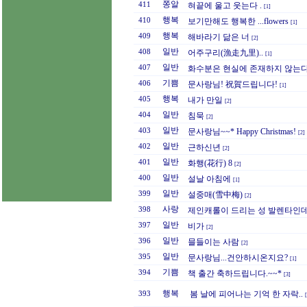
쫑알
411
혀끝에 울고 웃는다 .
[1]
행복
410
보기만해도 행복한 ...flowers
[1]
행복
409
해바라기 닮은 너
[2]
일반
408
어주구리(漁走九里)..
[1]
일반
407
화수분은 현실에 존재하지 않는
기쁨
406
문사랑님! 祝賀드립니다!
[1]
행복
405
내가 만일
[2]
일반
404
침묵
[2]
일반
403
문사랑님~~* Happy Christmas!
[2]
일반
402
근하신년
[2]
일반
401
화행(花行) 8
[2]
일반
400
설날 아침에
[1]
일반
399
설중매(雪中梅)
[2]
사랑
398
제인캐롤이 드리는 성 발렌타인데이
일반
397
비가
[2]
일반
396
믈들이는 사람
[2]
일반
395
문사랑님...건안하시온지요?
[1]
기쁨
394
책 출간 축하드립니다.~~*
[3]
행복
봄 날에 피어나는 기억 한 자락..
393