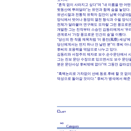
"흔적 없이 사라지고 싶다"며 "내 이름을 딴 어
뒷동산에 뿌려달라"는 유언과 함께 숨을 놓았다.
유년시절과 전통적 유학자 집안이 남북 이념대립
양식에서 벗어나 동양의 열전 형식과 수필 양식으
전체가 달라붙어 연구해도 모자랄 그런 풍요로운 
개발한 그는 진작부터 스승인 김동리에게서 '우리
관계로서 '가장 풍요로운 인간의 숲'을 이뤘다.
"당신의 한 작품 제목처럼 '이 풍진(風塵) 세상'
당신에게서는 먼지 하나 안 날린 분"이 李씨 아니
李씨의 포용력을 덕담으로 나누고 있다.
김동리와 서정주의 제자로 보수.순수문단에서 시작
그는 진보 문단 수장으로 있으면서도 보수 문단을
분은 문단사상 李씨밖에 없다"며 그동안 갈라섰
"흑백논리로 가차없이 선배.동료.후배 할 것 없이
덕성으로 돌아갈 것이다." 李씨가 병석에서 해준 
Category