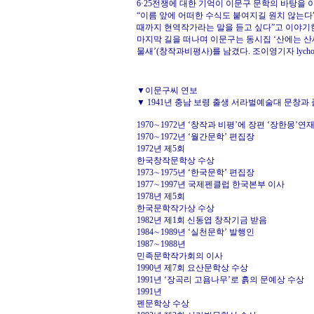
6·25전쟁에 대한 기억이 이문구 문학의 바탕을 
“이름 앞에 어떠한 수식도 붙여지길 원치 않는다”
때까지 현역작가라는 말을 듣고 싶다”고 이야기한
마지막 길을 떠나며 이문구는 동시집 ‘산에는 산
물새’(창작과비평사)를 남겼다. 조이영기자
lych
▼이문구씨 연보
▼ 1941년 충남 보령 출생 서라벌예술대 문창과 
1970∼1972년 ‘창작과 비평’에 장편 ‘장한몽’연
1970∼1972년 ‘월간문학’ 편집장
1972년 제5회
한국창작문학상 수상
1973∼1975년 ‘한국문학’ 편집장
1977∼1997년 국제펜클럽 한국본부 이사
1978년 제5회
한국문학작가상 수상
1982년 제1회 신동엽 창작기금 받음
1984∼1989년 ‘실천문학’ 발행인
1987∼1988년
민족문학작가회의 이사
1990년 제7회 요산문학상 수상
1991년 ‘장곡리 고욤나무’로 흙의 문예상 수상
1991년
펜문학상 수상