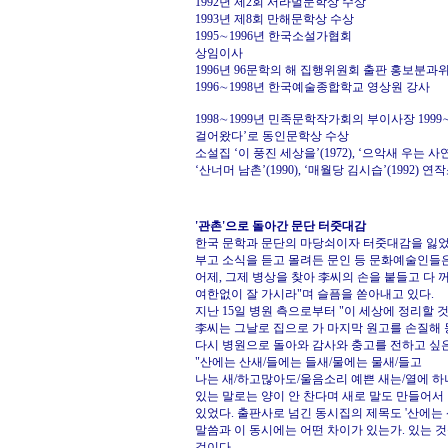
1992년 제2회 서라벌문학상 수상
1993년 제8회 만해문학상 수상
1995∼1996년 한국소설가협회
상임이사
1996년 96문학의 해 집행위원회 출판 홍보분과
1996∼1998년 한국예술종합학교 영상원 강사
1998∼1999년 민족문학작가회의 부이사장 1999
걸어왔다’로 동인문학상 수상
소설집 ‘이 풍진 세상을’(1972), ‘으악새 우는 사연’(
‘산너머 남촌’(1990), ‘매월당 김시습’(1992) 연
'관촌'으로 돌아간 문단 터줏대감
한국 문학과 문단의 마당쇠이자 터줏대감을 잃었
부고 소식을 듣고 몰려든 문인 등 문화예술인들은
어제, 그제 병상을 찾아 李씨의 손을 붙들고 다
여한없이 잘 가시라"며 슬픔을 쏟아내고 있다.
지난 15일 병원 측으로부터 "이 세상에 정리할 
李씨는 그날로 집으로 가 마지막 원고를 손질해 
다시 병원으로 돌아와 감사와 충고를 전하고 싶
"산에는 산새/들에는 들새/물에는 물새/들고
나는 새/하고많아도/울음소리 예쁜 새는/열에 하나
있는 말로는 양이 안 찬다며 새로 말도 만들어서
있었다. 출판사로 넘긴 동시집의 제목도 '산에는 
말씀과 이 동시에는 어떤 차이가 있는가. 있는 
것이다.