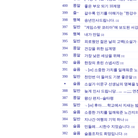
쫑알
400
좋은 부모 되기 10계명
즐~
399
갈수록 인기를 더해가는 "한강수 
행복
398
송년인사드립니다.
[1]
일반
397
"게임스팟 코리아"에 보도된 서
행복
396
내가 만일
[2]
일반
395
외로웠던 젊은 날의 고백(소설가 
쫑알
394
건강을 위한 십계명
쫑알
393
가장 낮은 세상을 위해
[1]
슬픔
392
한장의 흐린 스넵사진
[1]
슬픔
391
[re] 소중한 가치를 일깨워준
일반
390
천만번 더 들어도 기분 좋은말
[2]
슬픔
소설가 이문구 선생님의 명복을 
일반
388
늦게 인사 드립니당...ㅡ ㅡ;;;;; 연
쫑알
387
왕산 편지--술타령
일반
386
[re] 후아......학교에서 지새는
슬픔
385
소중한 가치를 일깨워준 노간지
일반
384
지나간 여행의 기억 하나
[1]
슬픔
383
민들레....시한수 지었습니다.
[1]
슬픔
382
슬픔조차도 희망입니다.
[2]