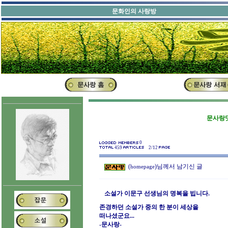
문화인의 사랑방
문사랑닷
0
459
2/12
(
)님께서 남기신 글
homepage
소설가 이문구 선생님의 명복을 빕니다.
존경하던 소설가 중의 한 분이 세상을
떠나셨군요..
-문사랑-