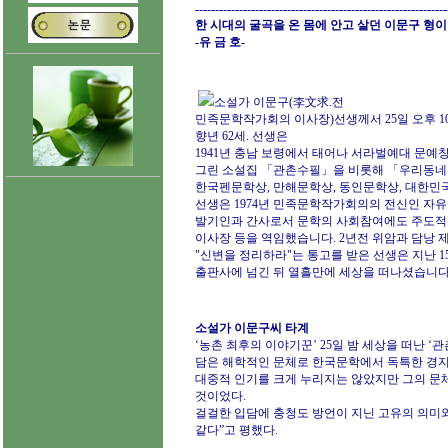
---------------------------------------------------------------
한 시대의 굴곡을 온 몸에 안고 살던 이문구 형
-유 금 호-
소설가 이문구(李文求.전
민족문학작가회의 이사장)선생께서 25일 오후 1
향년 62세. 선생은
1941년 충남 보령에서 태어나 서라벌예대 문예
그린 소설집 「관촌수필」을 비롯해 「우리동네
한국펜문학상, 만해문학상, 동인문학상, 대한민
선생은 1974년 민족문학작가회의의 전신인 
발기인과 간사로서 문학의 사회참여에도 주도적인
이사장 등을 역임했습니다. 2년전 위암과 담낭 
"신변을 정리하라"는 통고를 받은 선생은 지난 1
출판사에 넘긴 뒤 열흘만에 세상을 떠나셨습니다
소설가 이문구씨 타계
‘농촌 최후의 이야기꾼’ 25일 밤 세상을 떠난 
담은 해학적인 문체로 한국문학에서 독특한 경지
대중적 인기를 크게 누리지는 않았지만 그의 문
것이었다.
걸걸한 입담에 충청도 방언이 지닌 고유의 의미와
같다”고 평했다.