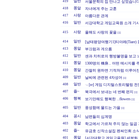
일반
419
서울문학의 집 만나고 싶었습니다.
쫑알
418
자녀에게 주는 교훈
사랑
417
아름다운 관계
일반
416
서강대학교 게임교육원 소개 기
사랑
올해도 사랑의 꽃을
415
[1]
일반
414
[남태평양여행기1]티아레(Tiare
쫑알
413
부끄럼과 게으름
일반
412
센과 치히로의 행방불명을 보고 
쫑알
411
1300명의 裸身... 어떤 메시지를 주
쫑알
410
간절히 원하면 기적처럼 이루어진
일반
409
날씨에 관련된 4자성어
[1]
일반
408
[re] 게임 디지털스토리텔링 
즐~
407
북극에서 보내는 네 번째 편지
[1]
행복
406
보기만해도 행복한 ...flowers
[1]
일반
풍성함에 물드는 가을
405
[1]
꽁시
404
남편들의 십계명
쫑알
403
학교에서 가르쳐 주지 않는 일곱 
즐~
402
유금호 신작소설집 펜싸인회 소식
쫑알
401
[서강대학교 게임교육원] 세분화