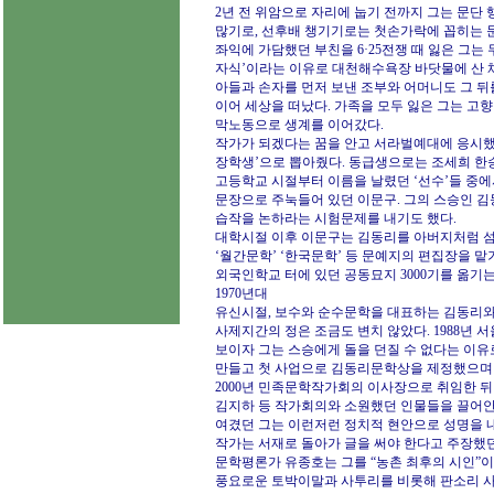
2년 전 위암으로 자리에 눕기 전까지 그는 문단 
많기로, 선후배 챙기기로는 첫손가락에 꼽히는 
좌익에 가담했던 부친을 6·25전쟁 때 잃은 그는 
자식’이라는 이유로 대천해수욕장 바닷물에 산 채
아들과 손자를 먼저 보낸 조부와 어머니도 그 뒤
이어 세상을 떠났다. 가족을 모두 잃은 그는 고향
막노동으로 생계를 이어갔다.
작가가 되겠다는 꿈을 안고 서라벌예대에 응시했고
장학생’으로 뽑아줬다. 동급생으로는 조세희 한승
고등학교 시절부터 이름을 날렸던 ‘선수’들 중에
문장으로 주눅들어 있던 이문구. 그의 스승인 김
습작을 논하라는 시험문제를 내기도 했다.
대학시절 이후 이문구는 김동리를 아버지처럼 
‘월간문학’ ‘한국문학’ 등 문예지의 편집장을 
외국인학교 터에 있던 공동묘지 3000기를 옮기
1970년대
유신시절, 보수와 순수문학을 대표하는 김동리와 
사제지간의 정은 조금도 변치 않았다. 1988
보이자 그는 스승에게 돌을 던질 수 없다는 이유
만들고 첫 사업으로 김동리문학상을 제정했으며 
2000년 민족문학작가회의 이사장으로 취임한 뒤
김지하 등 작가회의와 소원했던 인물들을 끌어안
여겼던 그는 이런저런 정치적 현안으로 성명을 
작가는 서재로 돌아가 글을 써야 한다고 주장했던
문학평론가 유종호는 그를 “농촌 최후의 시인”이
풍요로운 토박이말과 사투리를 비롯해 판소리 사설