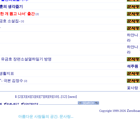
영훈의 생각줍기
한 개 뽑고 나서' 출간
[2]
금호 소설집-
[1]
작
하얀나
라
하얀나
라
프로에 유금호 장편소설열하일기 방영
석주원
상의 생활지표
"- 극본 김정수
[2]
꽃사랑
1
[2]
[3]
[4]
[5]
[6]
[7]
[8]
[9]
[10]
..
[12]
[next]
Zeroboa
Copyright 1999-2026
아름다운 사람들의 공간. 문사랑...