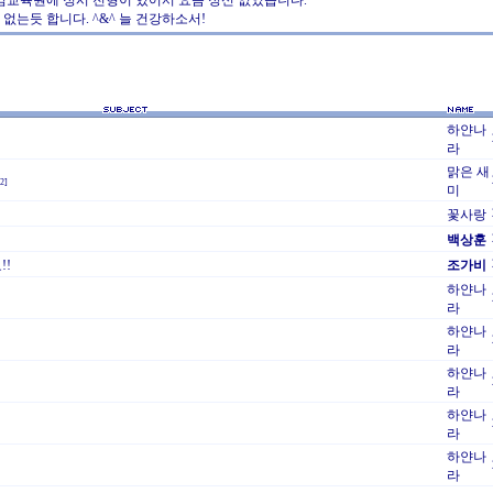
게임교육원에 정시 전형이 있어서 요즘 정신 없었습니다.
없는듯 합니다. ^&^ 늘 건강하소서!
하얀나
라
맑은 새
[2]
미
꽃사랑
백상훈
!!
조가비
하얀나
라
하얀나
라
하얀나
라
하얀나
라
하얀나
라