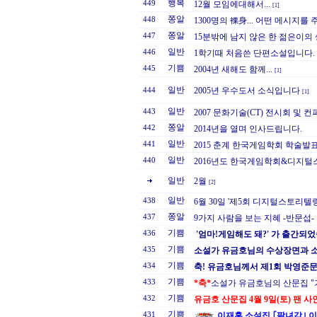
행복
449
12월 모임에대해서...
[1]
쫑알
448
1300명의 裸身... 어떤 메시지를 주
쫑알
447
15분밖에 남지 않은 한 젊은이의
일반
446
1학기때 처음쓴 단편소설입니다.
기쁨
445
2004년 새해도 함께...
[1]
일반
2005년 우수도서 소식입니다
444
[1]
일반
443
2007 문화기술(CT) 전시회 및 컨퍼
쫑알
442
2014년을 열며 인사드립니다.
일반
441
2015 춘계 한국게임학회 학술발
일반
440
2016년도 한국게임학회&디지털
일반
2월
[2]
일반
438
6월 30일 '제5회 디지털스토리텔
쫑알
437
9가지 사람을 보는 지혜 -반문섭-
기쁨
436
'엄마!게임해도 돼?' 가 출간되
기쁨
435
소설가 유금호님의 수상장면과 
기쁨
434
축! 유금호님께서 제1회 박영준문
기쁨
433
*축*
소설가 유금호님의 산문집 "
기쁨
432
유금호 산문집 4월 9일(토) 팬 
기쁨
431
이재홍 소설집 ｢팔녀각｣ 