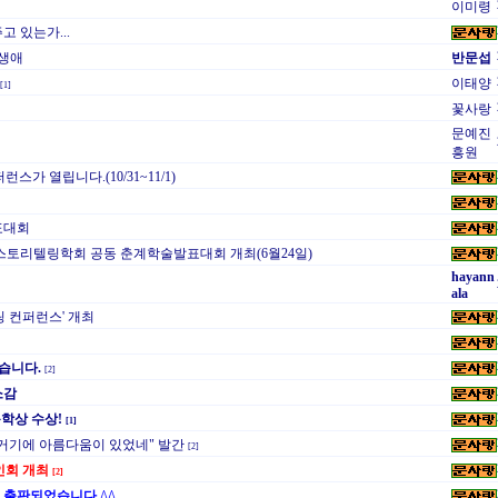
이미령
고 있는가...
 생애
반문섭
이태양
[1]
꽃사랑
문예진
흥원
런스가 열립니다.(10/31~11/1)
표대회
스토리텔링학회 공동 춘계학술발표대회 개최(6월24일)
hayann
ala
링 컨퍼런스' 개최
었습니다.
[2]
소감
학상 수상!
[1]
거기에 아름다움이 있었네" 발간
[2]
사인회 개최
[2]
이 출판되었습니다.^^