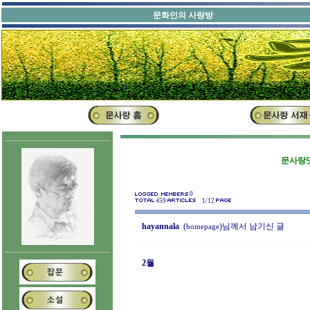
문화인의 사랑방
문사랑닷
0
459
1/12
hayannala
(
)님께서 남기신 글
homepage
2월