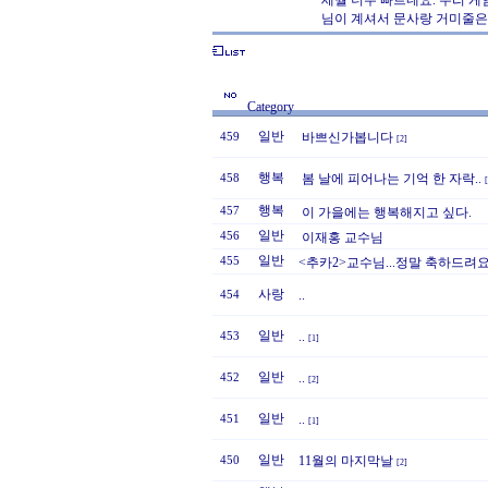
세월 너무 빠르네요. 우리 
님이 계셔서 문사랑 거미줄은 
Category
일반
바쁘신가봅니다
459
[2]
행복
봄 날에 피어나는 기억 한 자락..
458
행복
457
이 가을에는 행복해지고 싶다.
일반
456
이재홍 교수님
일반
455
<추카2>교수님...정말 축하드려요
사랑
..
454
일반
..
453
[1]
일반
..
452
[2]
일반
..
451
[1]
일반
11월의 마지막날
450
[2]