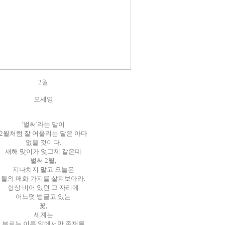
2월
오세영
'벌써'라는 말이
2월처럼 잘 어울리는 달은 아마
없을 것이다.
새해 맞이가 엊그제 같은데
벌써 2월,
지나치지 말고 오늘은
뜰의 매화 가지를 살펴보아라.
항상 비어 있던 그 자리에
어느덧 벙글고 있는
꽃,
세계는
부르는 이름 앞에서만 존재를