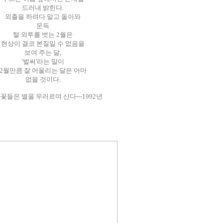
드러내 밝힌다.
외출을 하려다 말고 돌아와
문득
털 외투를 벗는 2월은
현상이 결코 본질일 수 없음을
보여 주는 달,
'벌써'라는 말이
2월만큼 잘 어울리는 달은 아마
없을 것이다.
-꽃들은 별을 우러르며 산다---1992년