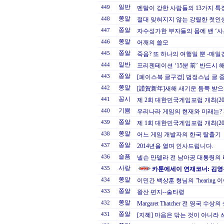
일반
449
멘탈이 강한 사람들의 13가지 특
쫑알
448
절대 잊혀지지 않는 강렬한 첫인상
쫑알
447
자수성가한 부자들의 몸에 밴 ‘사소
쫑알
446
어깨의 쓸모
쫑알
445
죽음? 또 하나의 여행일 뿐 -매일
일반
444
프리젠테이션 ‘15분 前’ 반드시 해
쫑알
443
[페이스북 글구경] 법정스님 글 
쫑알
442
[謹賀新年]새해 새기운 듬뿍 받으
꽁시
441
제 2회 대한민국게임포럼 개최(2014.
기쁨
440
우리나라 게임의 현재와 미래는?
쫑알
439
제 1회 대한민국게임포럼 개최(2014
쫑알
438
어느 게임 개발자의 한국 탈출기
쫑알
437
2014년을 열며 인사드립니다.
슬픔
436
넬슨 만델라 전 남아공 대통령의
사랑
435
카툰에세이 연재코너: 김
쫑알
434
이민간 백상훈 형님의 "hearing 
쫑알
433
왕산 편지--술타령
쫑알
432
Margaret Thatcher 전 영국 수
쫑알
431
[지혜] 마음은 닦는 것이 아니라 