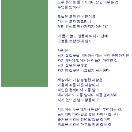
모두 흙으로 돌아가리니 잠깐 머무는 것.
무엇을 탐하랴!
오늘은 오직 한 번뿐이요
다시는 오지 않으리니
우리 인생도 마찬가지가 아닌가?
이 몸이 늙고 병들어 떠나기 전에
오늘을 보람 있게 살자.
사람은
남의 잘잘못을 비판하는 데는 무척 총명하지만
자기비판에 있어서는 어둡기 마련인 것.
남의 잘못은 꾸짖고
자기의 잘못은 너그럽게 용서한다.
세상에서 가장 불행한 사람은
마음의 죄를 지은 사람이다.
죄인은 현세에서 고통 받고
내세에서도 고통 받나니 죄를 멀리하라.
죄가 없으면 벌도 없음이오.
시간이란 누구에게나 똑같이 부여되는 것.
느끼기에 따라 길고 짧은 차이가 있나니
즐거운 시간은 천년도 짧을 것이며
괴로운 시간은 하루도 천년 같은 것.