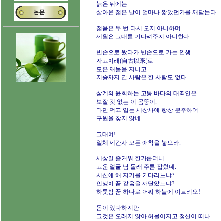
늙은 뒤에는
살아온 젊은 날이 얼마나 짧았던가를 깨닫는다.
젊음은 두 번 다시 오지 아니하며
세월은 그대를 기다려주지 아니한다.
빈손으로 왔다가 빈손으로 가는 인생.
자고이래(自古以來)로
모은 재물을 지니고
저승까지 간 사람은 한 사람도 없다.
삼계의 윤회하는 고통 바다의 대죄인은
보잘 것 없는 이 몸뚱이.
다만 먹고 입는 세상사에 항상 분주하여
구원을 찾지 않네.
그대여!
일체 세간사 모든 애착을 놓으라.
세상일 즐거워 한가롭더니
고운 얼굴 남 몰래 주름 잡혔네.
서산에 해 지기를 기다리느냐?
인생이 꿈 같음을 깨달았느냐?
하룻밤 꿈 하나로 어찌 하늘에 이르리오!
몸이 있다하지만
그것은 오래지 않아 허물어지고 정신이 떠나