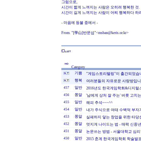
그럼으로,
시간이 짧게 느껴지는 사람은 오히려 행복한 것.
시간이 길게 느껴지는 사람이 어찌 행복하다 하
- 마음에 등불 중에서 -
From. "[學山]반문섭"<msban@keris.or.kr>
Category
기쁨
"게임스토리텔링"이 출간되었습
행복
여러분들의 자유로운 사랑방입니
일반
457
2016년도 한국게임학회&디지털
쫑알
456
'남에게 상처 잘 주는' 버릇 고치
일반
455
해피 추석~~~^^
일반
454
내가 주식으로 여태 수백억 부자가
쫑알
453
실패하지 앟는 창업을 위한 타당성
쫑알
452
멋지게 나이드는 법 - 매력 신중년
쫑알
451
논문쓰는 방법 - 서울대학교 심
일반
450
2015 춘계 한국게임학회 학술발